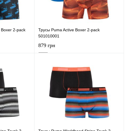
Boxer 2-pack
Трусы Puma Active Boxer 2-pack
501010001
879 грн
ну
В корзину
К сравнению
Купить в 1 клик
К сравнению
В наличии
В избранное
В наличии
ipe Trunk 2-
Трусы Puma Worldhood Stripe Trunk 2-