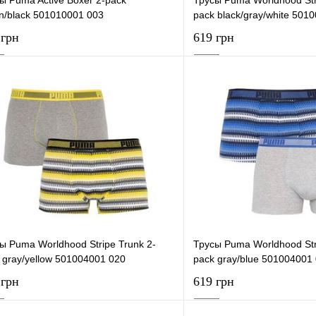
n/black 501010001 003
pack black/gray/white 501
 грн
619 грн
В корзину
В корзи
упить в 1 клик
К сравнению
Купить в 1 клик
 избранное
В наличии
В избранное
ы Puma Worldhood Stripe Trunk 2-
Трусы Puma Worldhood Str
 gray/yellow 501004001 020
pack gray/blue 501004001
 грн
619 грн