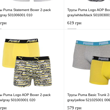
ы Puma Statement Boxer 2-pack
Трусы Puma Logo AOP Box
/gray 501006001 010
gray/white/black 50100300
 грн
619 грн
В корзину
В корзи
упить в 1 клик
К сравнению
Купить в 1 клик
 избранное
В наличии
В избранное
ы Puma Logo AOP Boxer 2-pack
Трусы Puma Basic Trunk 2-
ow/gray 501003001 020
gray/yellow 521025001 00
 грн
579 грн