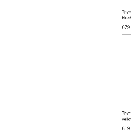
Трус
blue
679
К
В
Трус
yell
619