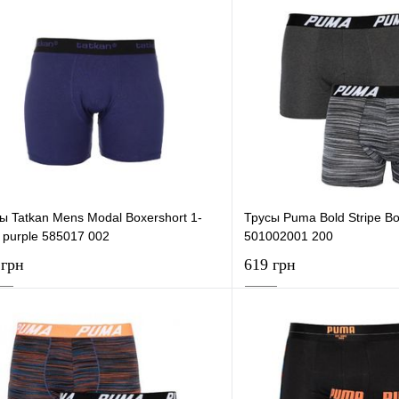
В корзину
В корзи
упить в 1 клик
К сравнению
Купить в 1 клик
 избранное
В наличии
В избранное
ы Tatkan Mens Modal Boxershort 1-
Трусы Puma Bold Stripe Bo
 purple 585017 002
501002001 200
 грн
619 грн
В корзину
В корзи
упить в 1 клик
К сравнению
Купить в 1 клик