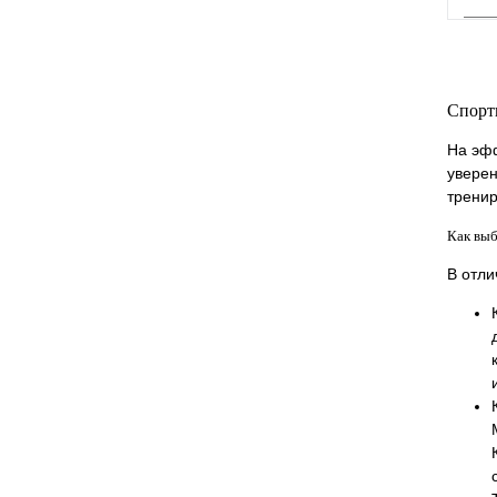
Спорт
К
На эфф
уверен
В
тренир
Как вы
В отли