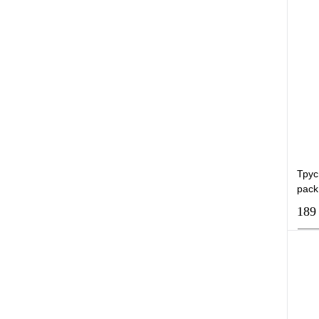
К
В
Трус
pack
189
К