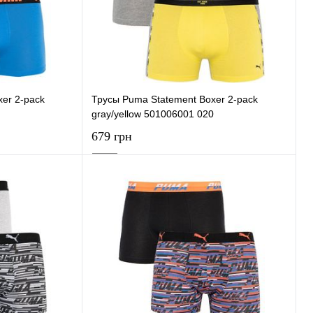
В наличии
В избранное
В наличии
er 2-pack
Трусы Puma Statement Boxer 2-pack
gray/yellow 501006001 020
679 грн
ну
В корзину
К сравнению
Купить в 1 клик
К сравнению
В наличии
В избранное
В наличии