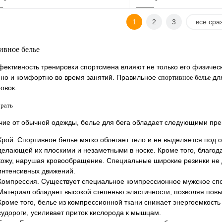
1
2
3
все сра
В корзину
В корзи
ивное белье
упить в 1 клик
К сравнению
Купить в 1 клик
ективность тренировки спортсмена влияют не только его физическ
но и комфортно во время занятий. Правильное
для
спортивное белье
 избранное
В наличии
В избранное
овок.
брать
чие от обычной одежды, белье для бега обладает следующими пр
Крой. Спортивное белье мягко облегает тело и не выделяется под 
делающей их плоскими и незаметными в носке. Кроме того, благод
кожу, нарушая кровообращение. Специальные широкие резинки не 
интенсивных движений.
Компрессия. Существует специальное компрессионное мужское спор
Материал обладает высокой степенью эластичности, позволяя пов
Кроме того, белье из компрессионной ткани снижает энергоемкость
судороги, усиливает приток кислорода к мышцам.