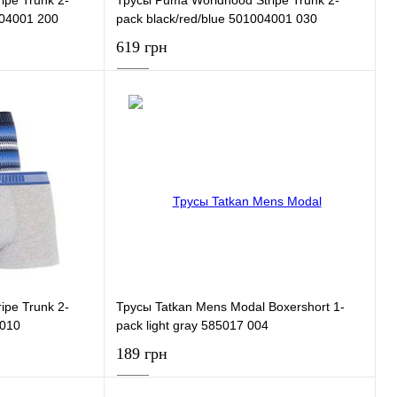
004001 200
pack black/red/blue 501004001 030
619 грн
ну
В корзину
К сравнению
Купить в 1 клик
К сравнению
В наличии
В избранное
В наличии
ipe Trunk 2-
Трусы Tatkan Mens Modal Boxershort 1-
 010
pack light gray 585017 004
189 грн