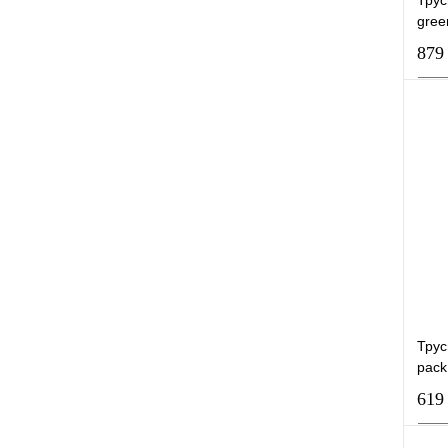
gree
879
К
В
Трус
pack
619