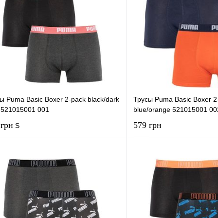
ы Puma Basic Boxer 2-pack black/dark
Трусы Puma Basic Boxer 2
 521015001 001
blue/orange 521015001 00
 грн
579 грн
S
В корзину
В корзи
упить в 1 клик
К сравнению
Купить в 1 клик
 избранное
В наличии
В избранное