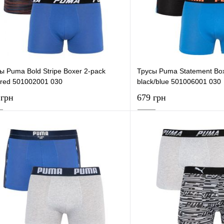
 избранное
В наличии
В избранное
ы Puma Bold Stripe Boxer 2-pack
Трусы Puma Statement Box
/red 501002001 030
black/blue 501006001 030
 грн
679 грн
В корзину
В корзи
упить в 1 клик
К сравнению
Купить в 1 клик
 избранное
В наличии
В избранное