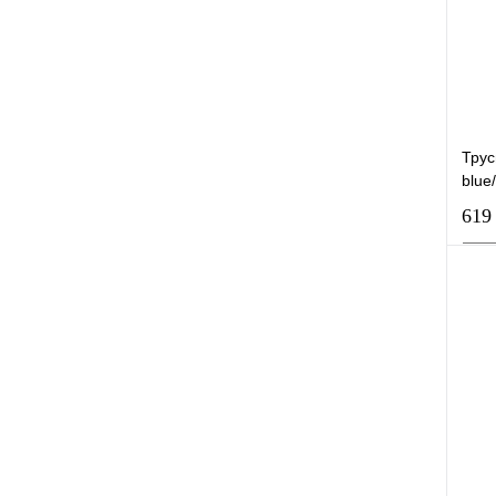
В
Трус
blue
619
К
В