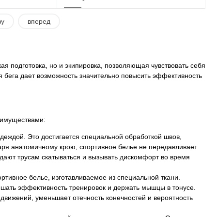
зу
вперед
ну
В корзину
К сравнению
Купить в 1 клик
К сравнению
ая подготовка, но и экипировка, позволяющая чувствовать себя
 бега дает возможность значительно повысить эффективность
В наличии
В избранное
В наличии
еимуществами:
одеждой. Это достигается специальной обработкой швов,
аря анатомичному крою, спортивное белье не передавливает
дают трусам скатываться и вызывать дискомфорт во время
тивное белье, изготавливаемое из специальной ткани.
ышать эффективность тренировок и держать мышцы в тонусе.
 движений, уменьшает отечность конечностей и вероятность