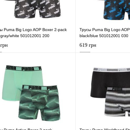
ы Puma Big Logo AOP Boxer 2-pack
Трусы Puma Big Logo AOP 
 gray/white 501012001 200
black/blue 501012001 030
 грн
619 грн
В корзину
В корзи
упить в 1 клик
К сравнению
Купить в 1 клик
 избранное
В наличии
В избранное
ы Puma Active Boxer 2-pack
Трусы Puma Worldhood Str