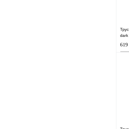
Трус
dark
619
К
В
Трус