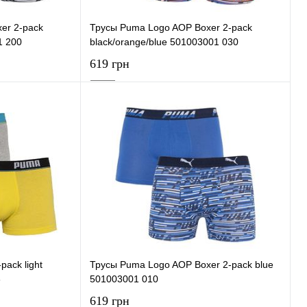
er 2-pack
Трусы Puma Logo AOP Boxer 2-pack
1 200
black/orange/blue 501003001 030
619 грн
ну
В корзину
К сравнению
Купить в 1 клик
К сравнению
В наличии
В избранное
В наличии
pack light
Трусы Puma Logo AOP Boxer 2-pack blue
6
501003001 010
619 грн