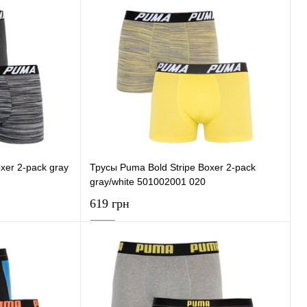
ну
В корзину
К сравнению
Купить в 1 клик
К сравнению
В наличии
В избранное
В наличии
xer 2-pack gray
Трусы Puma Bold Stripe Boxer 2-pack
gray/white 501002001 020
619 грн
ну
В корзину
К сравнению
Купить в 1 клик
К сравнению