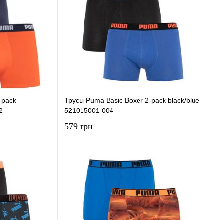
-pack
Трусы Puma Basic Boxer 2-pack black/blue
2
521015001 004
579 грн
ну
В корзину
К сравнению
Купить в 1 клик
К сравнению
В наличии
В избранное
В наличии