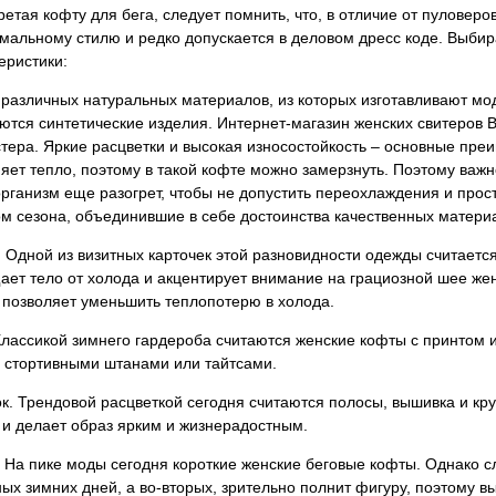
етая кофту для бега, следует помнить, что, в отличие от пуловер
альному стилю и редко допускается в деловом дресс коде. Выби
еристики:
различных натуральных материалов, из которых изготавливают мо
ются синтетические изделия. Интернет-магазин женских свитеров 
тера. Яркие расцветки и высокая износостойкость – основные преи
яет тепло, поэтому в такой кофте можно замерзнуть. Поэтому важн
организм еще разогрет, чтобы не допустить переохлаждения и про
м сезона, объединившие в себе достоинства качественных материа
 Одной из визитных карточек этой разновидности одежды считаетс
ет тело от холода и акцентирует внимание на грациозной шее же
позволяет уменьшить теплопотерю в холода.
Классикой зимнего гардероба считаются женские кофты с принтом 
 стортивными штанами или тайтсами.
к. Трендовой расцветкой сегодня считаются полосы, вышивка и кр
и делает образ ярким и жизнерадостным.
 На пике моды сегодня короткие женские беговые кофты. Однако сл
ых зимних дней, а во-вторых, зрительно полнит фигуру, поэтому в