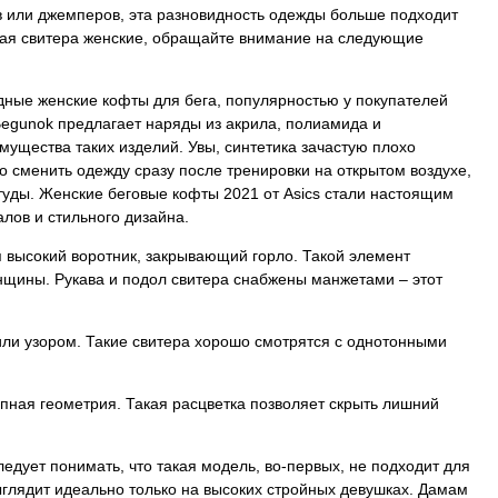
ов или джемперов, эта разновидность одежды больше подходит
рая свитера женские, обращайте внимание на следующие
дные женские кофты для бега, популярностью у покупателей
Begunok предлагает наряды из акрила, полиамида и
мущества таких изделий. Увы, синтетика зачастую плохо
о сменить одежду сразу после тренировки на открытом воздухе,
студы. Женские беговые кофты 2021 от Asics стали настоящим
лов и стильного дизайна.
я высокий воротник, закрывающий горло. Такой элемент
нщины. Рукава и подол свитера снабжены манжетами – этот
или узором. Такие свитера хорошо смотрятся с однотонными
упная геометрия. Такая расцветка позволяет скрыть лишний
едует понимать, что такая модель, во-первых, не подходит для
ыглядит идеально только на высоких стройных девушках. Дамам