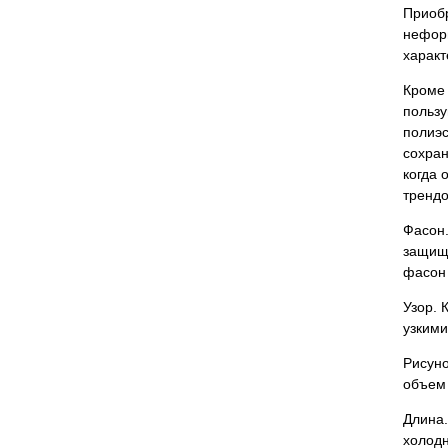
Приобр
неформ
характ
Кроме 
пользу
полиэс
сохран
когда 
трендо
Фасон.
защища
фасон 
Узор. 
узкими
Рисуно
объем 
Длина.
холодн