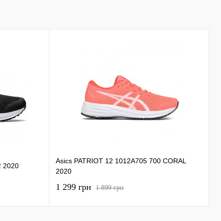
Asics PATRIOT 12 1012A705 700 CORAL
A
2 2020
2020
B
1 299 грн
9
1 899 грн