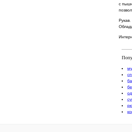
с пыш
позвол
Рукав.
Облада
Интерн
Попу
му
сп
ба
бе
од
су
рю
ко