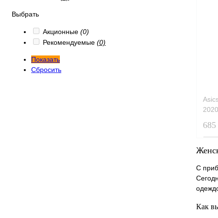
Выбрать
Акционные
(0)
Рекомендуемые
(0)
Показать
Сбросить
Asic
202
685
Женск
С приб
Сегодн
одежд
Как вы