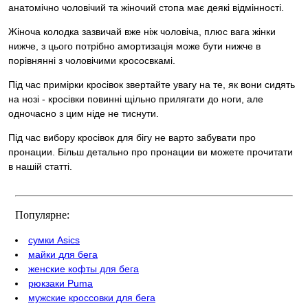
анатомічно чоловічий та жіночий стопа має деякі відмінності.
Жіноча колодка зазвичай вже ніж чоловіча, плюс вага жінки
нижче, з цього потрібно амортизація може бути нижче в
порівнянні з чоловічими крососвкамі.
Під час примірки кросівок звертайте увагу на те, як вони сидять
на нозі - кросівки повинні щільно прилягати до ноги, але
одночасно з цим ніде не тиснути.
Під час вибору кросівок для бігу не варто забувати про
пронации. Більш детально про пронации ви можете прочитати
в нашій статті.
Популярне:
сумки Asics
майки для бега
женские кофты для бега
рюкзаки Puma
мужские кроссовки для бега