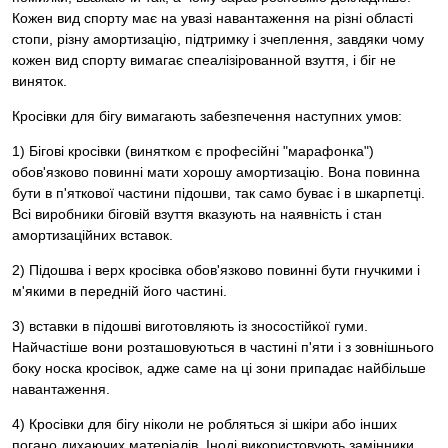
Кожен вид спорту має на увазі навантаження на різні області
стопи, різну амортизацію, підтримку і зчеплення, завдяки чому
кожен вид спорту вимагає спеалізірованной взуття, і біг не
виняток.
Кросівки для бігу вимагають забезпечення наступних умов:
1) Бігові кросівки (винятком є ​​професійні "марафонка")
обов'язково повинні мати хорошу амортизацію. Вона повинна
бути в п'яткової частини підошви, так само буває і в шкарпетці.
Всі виробники біговій взуття вказують на наявність і стан
амортизаційних вставок.
2) Підошва і верх кросівка обов'язково повинні бути гнучкими і
м'якими в передній його частині.
3) вставки в підошві виготовляють із зносостійкої гуми.
Найчастіше вони розташовуються в частині п'яти і з зовнішнього
боку носка кросівок, адже саме на ці зони припадає найбільше
навантаження.
4) Кросівки для бігу ніколи не робляться зі шкіри або інших
погано дихаючих матеріалів. Іноді використовують замінники