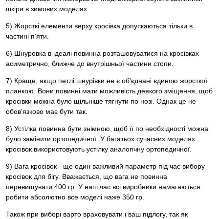
шкіри в зимових моделях.
5) Жорсткі елементи верху кросівка допускаються тільки в
частині п'яти.
6) Шнуровка в ідеалі повинна розташовуватися на кросівках
асиметрично, ближче до внутрішньої частини стопи.
7) Краще, якщо петлі шнурівки не є об'єднані єдиною жорсткої
планкою. Вони повинні мати можливість деякого зміщення, щоб
кросівки можна було щільніше тягнути по нозі. Однак це не
обов'язково має бути так.
8) Устілка повинна бути знімною, щоб її по необхідності можна
було замінити ортопедичної. У багатьох сучасних моделях
кросівок використовують устілку аналогічну ортопедичної.
9) Вага кросівок - ще один важливий параметр під час вибору
кросівок для бігу. Вважається, що вага не повинна
перевищувати 400 гр. У наш час всі виробники намагаються
робити абсолютно все моделі наже 350 гр.
Також при виборі варто враховувати і ваш підлогу, так як