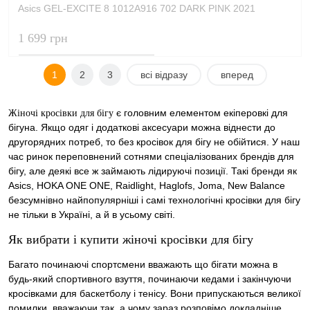
Asics GEL-EXCITE 8 1012A916 702 DARK PINK 2021
1 699 грн
1
2
3
всі відразу
вперед
є головним елементом екіперовкі для
Жіночі кросівки для бігу
бігуна. Якщо одяг і додаткові аксесуари можна віднести до
другорядних потреб, то без кросівок для бігу не обійтися. У наш
час ринок переповнений сотнями спеціалізованих брендів для
бігу, але деякі все ж займають лідируючі позиції. Такі бренди як
Asics, HOKA ONE ONE, Raidlight, Haglofs, Joma, New Balance
безсумнівно найпопулярніші і самі технологічні кросівки для бігу
не тільки в Україні, а й в усьому світі.
Як вибрати і купити жіночі кросівки для бігу
Багато починаючі спортсмени вважають що бігати можна в
будь-який спортивного взуття, починаючи кедами і закінчуючи
кросівками для баскетболу і тенісу. Вони припускаються великої
помилки, вважаючи так, а чому зараз розповімо докладніше.