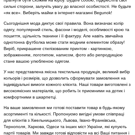
прагнути бути схожим на юрбу. Будьте собою, підкресліть свої
сильні сторони, залучіть увагу до власної особистості. Не будьте
«як все». Виберіть майки в інтернет-магазині Begunok!
Сьогоднішня мода диктує свої правила. Вона визначає колір
одягу, популярний стиль, фасони і моделі, особливості крою та
пошиття, щільність тканини і її фактуру. Але навіть звичайна
однотонна футболка може стати модним елементом образу!
Виріб, прикрашене стилізованим принтом - картинкою,
зображенням, логотипом, написом, фото або репродукцією
стане вашою улюбленою одягом.
У нас представлена якісна текстильна продукція, великий вибір
кольорів і розмірів, що дозволить сформувати замовлення на
індивідуальні вимоги кожного клієнта. Наші товари виготовлені з
високоякісних матеріалів, що робить їх приємними на дотик і
комфортними в шкарпетці.
На ваше замовлення ми готові поставити товар в будь-якому
асортименті та кількості. Пропонуємо вигідні умови співпраці
для клієнтів з Хмельницького, Львова, Івано-Франківська,
Тернополя, Харкова, Одеси та інших міст України, які купують
партії товарів. Ми завжди готові відповісти на всі Ваші питання і