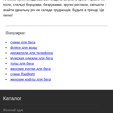
поло, стильні борцовки, безрукавки, зручні реглани, світшоти -
знайти ідеальну річ не складе труднощів. Будьте в тренді. Це
легко!
Популярне:
сумки для бега
фляги для воды
держатели для телефона
мужская одежда для бега
топы для бега
женские куртки для бега
сумки Raidlight
женские кофты для бега
Каталог
Жіночий одяг