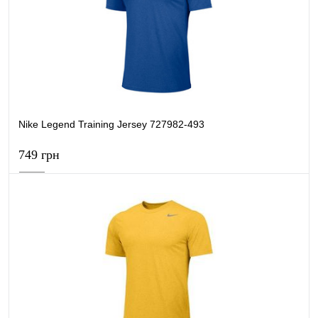
Купити в 1 клік
Порівняти
В обране
В наявності
Nike Legend Training Jersey 727982-493
749 грн
В кошик
Купити в 1 клік
Порівняти
В обране
В наявності