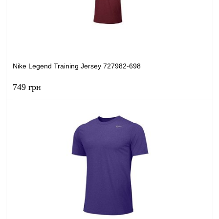
В обране
В наявності
Nike Legend Training Jersey 727982-698
749 грн
В кошик
Купити в 1 клік
Порівняти
В обране
В наявності