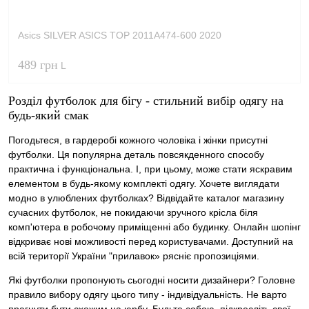
Asics SILVER ASICS TOP 2011A474-600 2020
489 грн
L
Розділ футболок для бігу - стильний вибір одягу на
будь-який смак
Погодьтеся, в гардеробі кожного чоловіка і жінки присутні
футболки. Ця популярна деталь повсякденного способу
практична і функціональна. І, при цьому, може стати яскравим
елементом в будь-якому комплекті одягу. Хочете виглядати
модно в улюблених футболках? Відвідайте каталог магазину
сучасних футболок, не покидаючи зручного крісла біля
комп'ютера в робочому приміщенні або будинку. Онлайн шопінг
відкриває нові можливості перед користувачами. Доступний на
всій території України "прилавок» рясніє пропозиціями.
Які футболки пропонують сьогодні носити дизайнери? Головне
правило вибору одягу цього типу - індивідуальність. Не варто