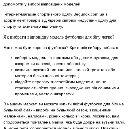
допомогти у виборі відповідних моделей.
Інтернет-магазин спортивного одягу Begunok.com.ua з
асортимент товарів від лідерів світової индуствии одягу для
спорту та активного відпочинку.
Як вибрати відповідну модель футболки для бігу легко?
Якою має бути хороша футболка? Критеріїв вибору небагато:
виберіть модель - з коротким або довгим рукавом, для
шкарпетки навесні, восени або влітку;
визначте шуканий тип тканини - тонкий трикотаж або
матеріал більш щільної текстури ;
віддайте перевагу зносостійким моделям, які не
страждають після прання, знаходження під сонячними
променями, частою шкарпетки.
В нашому маркеті ви можете купити якісні футболки для бігу на
будь-який смак - вироби на будь-який сезон, з кишенями,
малюнками, написами, різних кольорів і крою. Можливо, вам
сподобається приталена майка, яка буде добре на вузькій талії.
А, може бути, сподобається модель вільного крою. Практичні