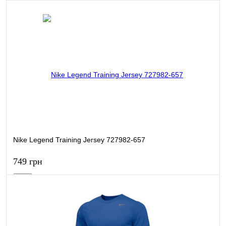
В кошик
Купити в 1 клік
Порівняти
В обране
В наявності
Nike Legend Training Jersey 727982-657
749 грн
В кошик